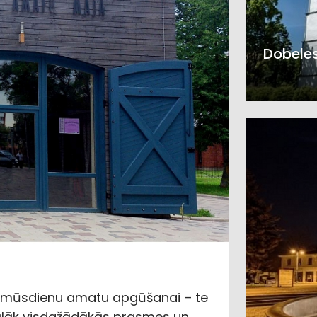
Dobeles
 un mūsdienu amatu apgūšanai – te
ālāk visdažādākās prasmes un