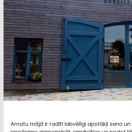
Amatu mājā ir radīti labvēlīgi apstākļi seno
iespējams demonstrēt, iemācīties un nodot t