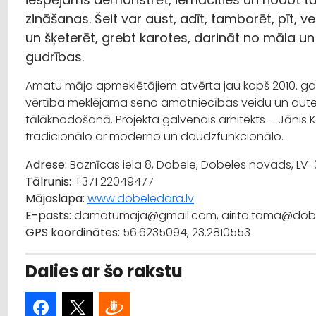
zināšanas. Šeit var aust, adīt, tamborēt, pīt, vel
un šķeterēt, grebt karotes, darināt no māla un 
gudrības.
Amatu māja apmeklētājiem atvērta jau kopš 2010. ga
vērtība meklējama seno amatniecības veidu un aut
tālāknodošanā. Projekta galvenais arhitekts – Jānis 
tradicionālo ar moderno un daudzfunkcionālo.
Adrese:
Baznīcas iela 8, Dobele, Dobeles novads, LV-
Tālrunis:
+371
22049477
Mājaslapa:
www.dobeledara.lv
E-pasts:
damatumaja@gmail.com, airita.tama@dobe
GPS koordinātes:
56.6235094, 23.2810553
Dalies ar šo rakstu