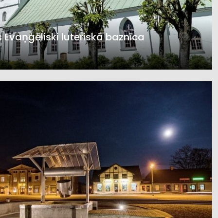
 Evaņģēliski luteriskā baznīca