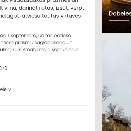
t vilnu, darināt rotas, izšūt, vērpt
Dobeles
ielāgot latviešu tautas virtuves
da 1. septembra, un tās patiesā
entisko prasmju saglabāšanā un
Kukša, kurš Amatu mājā sapludinājis
3701
le.lv