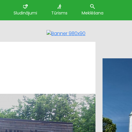
Sludinājumi
Tūrisms
Meklēšana