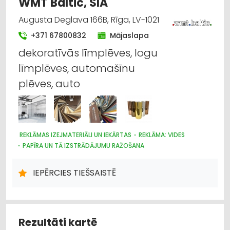
WMT Baltic, SIA
Augusta Deglava 166B, Rīga, LV-1021
+371 67800832
Mājaslapa
dekoratīvās līmplēves, logu
līmplēves, automašīnu
plēves, auto
REKLĀMAS IZEJMATERIĀLI UN IEKĀRTAS
REKLĀMA: VIDES
PAPĪRA UN TĀ IZSTRĀDĀJUMU RAŽOŠANA
POLIGRĀFIJAS PAKALPOJUMI
REKLĀMA
TIRDZNIECĪBAS IEKĀRTAS
IEPĒRCIES TIEŠSAISTĒ
Rezultāti kartē