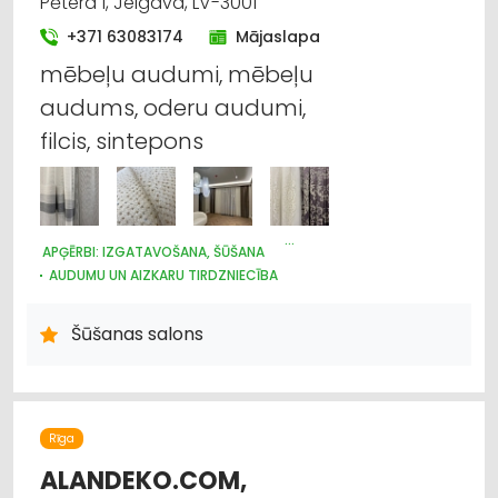
Pētera 1, Jelgava, LV-3001
Gultas veļa un piederumi
+371 63083174
Mājaslapa
mēbeļu audumi, mēbeļu
Internetveikali, e-komercija
audums, oderu audumi,
Mēbeļu tirdzniecība
filcis, sintepons
Paklāji, paklāju serviss
Papīra un tā izstrādājumu ražošana
APĢĒRBI: IZGATAVOŠANA, ŠŪŠANA
AUDUMU UN AIZKARU TIRDZNIECĪBA
ŽALŪZIJAS, AIZKARU STIEŅI
TEKSTILIZSTRĀDĀJUMU RAŽOŠANA
APĢĒRBI: LABOŠANA
Šūšanas salons
Rīga
ALANDEKO.COM,