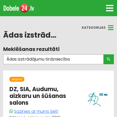
KATEGORIJAS
Ādas izstrādājumu tirdzniecība
Meklēšanas rezultāti
Visas nozares
Apgaismes tehnikas tirdzniecība
Apģērbi: izgatavošana, šūšana
Jelgava
Apģērbi: labošana
DZ, SIA, Audumu,
aizkaru un šūšanas
Audumu un aizkaru tirdzniecība
salons
Sazinies ar mums šeit!
Dizains un interjers; priekšmeti un pakalpojumi