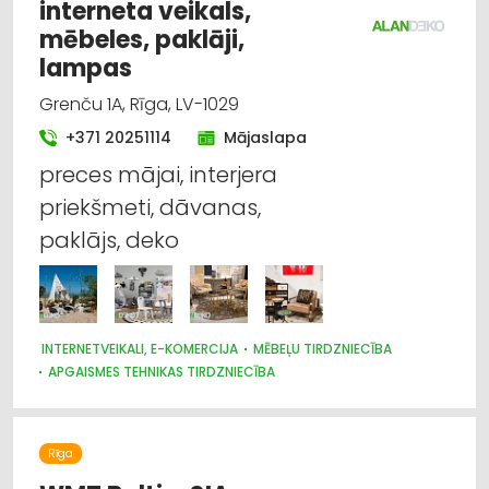
interneta veikals,
mēbeles, paklāji,
lampas
Grenču 1A, Rīga, LV-1029
+371 20251114
Mājaslapa
preces mājai, interjera
priekšmeti, dāvanas,
paklājs, deko
INTERNETVEIKALI, E-KOMERCIJA
MĒBEĻU TIRDZNIECĪBA
APGAISMES TEHNIKAS TIRDZNIECĪBA
PAKLĀJI, PAKLĀJU SERVISS
DIZAINS UN INTERJERS; PRIEKŠMETI UN PAKALPOJUMI
TRAUKI
TEKSTILIZSTRĀDĀJUMU TIRDZNIECĪBA
Rīga
GULTAS VEĻA UN PIEDERUMI
PULKSTEŅU TIRDZNIECĪBA
SUVENĪRI, DĀVANAS