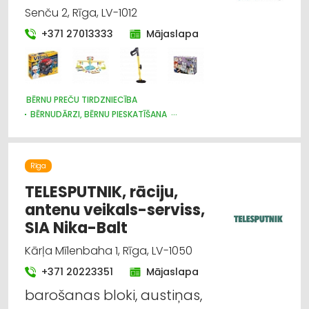
Senču 2, Rīga, LV-1012
+371 27013333
Mājaslapa
BĒRNU PREČU TIRDZNIECĪBA
BĒRNUDĀRZI, BĒRNU PIESKATĪŠANA
BĒRNU PREČU VAIRUMTIRDZNIECĪBA
BĒRNU UN JAUNIEŠU BRĪVĀ LAIKA ORGANIZĒŠANA, NOMETNES
SPORTA ORGANIZĀCIJAS
Rīga
SPORTA UN TŪRISMA PREČU TIRDZNIECĪBA
SPORTA UN TŪRISMA PREČU VAIRUMTIRDZNIECĪBA
TELESPUTNIK, rāciju,
MEDICĪNISKĀ PALĪDZĪBA: REHABILITĀCIJA
antenu veikals-serviss,
IZGLĪTĪBA: VISPĀRĒJĀ
SIA Nika-Balt
Kārļa Mīlenbaha 1, Rīga, LV-1050
+371 20223351
Mājaslapa
barošanas bloki, austiņas,