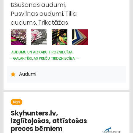
Izšūšanas audumi,
Pusvilnas audumi, Tilla
audums, Trikotāžas
AUDUMU UN AIZKARU TIRDZNIECĪBA
GALANTĒRIJAS PREČU TIRDZNIECĪBA
GALANTĒRIJAS PREČU VAIRUMTIRDZNIECĪBA
ŠŪŠANAS PIEDERUMI, APĢĒRBU FURNITŪRA
Audumi
ŽALŪZIJAS, AIZKARU STIEŅI
Rīga
Skyhunters.lv,
izglītojošas, attīstošas
preces bērniem