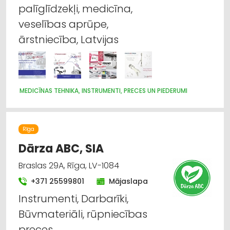
palīglīdzekļi, medicīna,
veselības aprūpe,
ārstniecība, Latvijas
MEDICĪNAS TEHNIKA, INSTRUMENTI, PRECES UN PIEDERUMI
Rīga
Dārza ABC, SIA
Braslas 29A, Rīga, LV-1084
+371 25599801
Mājaslapa
Instrumenti, Darbarīki,
Būvmateriāli, rūpniecības
preces