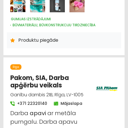
GUMIJAS IZSTRĀDĀJUMI
BŪVMATERIĀLU, BŪVKONSTRUKCIJU TIRDZNIECĪBA
BŪVMATERIĀLU, BŪVKONSTRUKCIJU RAŽOŠANA
BŪVMATERIĀLU, BŪVKONSTRUKCIJU VAIRUMTIRDZNIECĪBA
Produktu piegāde
INTERNETVEIKALI, E-KOMERCIJA
APDARES MATERIĀLI: TIRDZNIECĪBA
APDARES MATERIĀLI: VAIRUMTIRDZNIECĪBA
KRĀSAS, LAKAS, BŪVĶĪMIJA: TIRDZNIECĪBA
JUMTU SEGUMI
CELTNIECĪBAS UN REMONTA DARBI
Rīga
Pakom, SIA, Darba
apģērbu veikals
Ganību dambis 21B, Rīga, LV-1005
+371 22320140
Mājaslapa
Darba
apavi
ar metāla
purngalu. Darba apavu