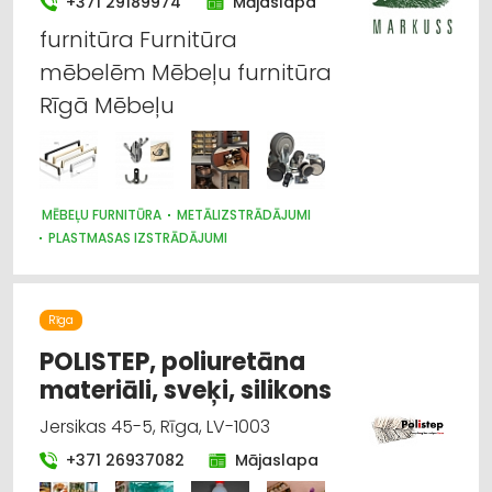
+371 29189974
Mājaslapa
furnitūra Furnitūra
mēbelēm Mēbeļu furnitūra
Rīgā Mēbeļu
MĒBEĻU FURNITŪRA
METĀLIZSTRĀDĀJUMI
PLASTMASAS IZSTRĀDĀJUMI
MĒBEĻU RAŽOŠANA, MĒBEĻU SAGATAVES
Rīga
POLISTEP, poliuretāna
materiāli, sveķi, silikons
Jersikas 45-5, Rīga, LV-1003
+371 26937082
Mājaslapa