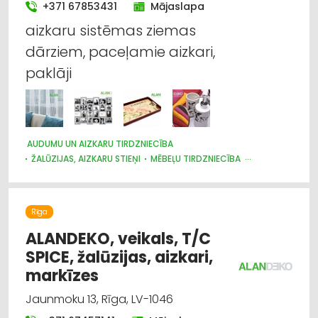
+371 67853431
Mājaslapa
Apgaismes tehnikas tirdzniecība
aizkaru sistēmas ziemas
dārziem, paceļamie aizkari,
Apģērbi: tirdzniecība
paklāji
Mēbeļu tirdzniecība
Trauki
AUDUMU UN AIZKARU TIRDZNIECĪBA
Žalūzijas, aizkaru stieņi
ŽALŪZIJAS, AIZKARU STIEŅI
MĒBEĻU TIRDZNIECĪBA
DIZAINS UN INTERJERS; PRIEKŠMETI UN PAKALPOJUMI
Apavi: tirdzniecība
MARKĪZES
TRAUKI
APGAISMES TEHNIKAS TIRDZNIECĪBA
SUVENĪRI, DĀVANAS
Rīga
ALANDEKO, veikals, T/C
SPICE, žalūzijas, aizkari,
markīzes
Jaunmoku 13, Rīga, LV-1046