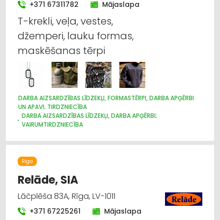
+371 67311782
Mājaslapa
T-krekli, veļa, vestes,
džemperi, lauku formas,
maskēšanas tērpi
DARBA AIZSARDZĪBAS LĪDZEKĻI, FORMASTĒRPI, DARBA APĢĒRBI
UN APAVI; TIRDZNIECĪBA
DARBA AIZSARDZĪBAS LĪDZEKĻI, DARBA APĢĒRBI;
VAIRUMTIRDZNIECĪBA
APĢĒRBI: RŪPNIECISKĀ RAŽOŠANA, ŠŪŠANA
APAVI: TIRDZNIECĪBA
APĢĒRBI: TIRDZNIECĪBA
SUVENĪRI, DĀVANAS
Rīga
Relāde, SIA
Lāčplēša 83A, Rīga, LV-1011
+371 67225261
Mājaslapa