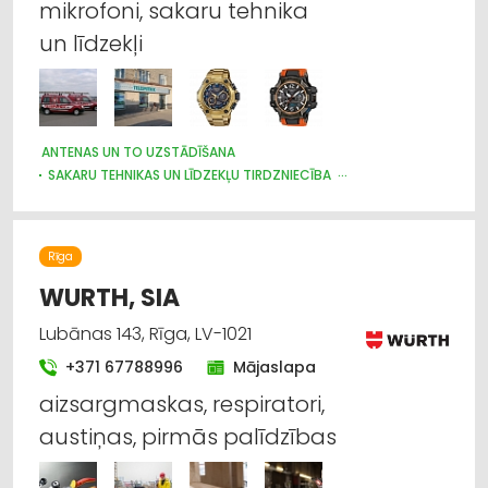
mikrofoni, sakaru tehnika
un līdzekļi
ANTENAS UN TO UZSTĀDĪŠANA
SAKARU TEHNIKAS UN LĪDZEKĻU TIRDZNIECĪBA
SAKARU TEHNIKAS UN LĪDZEKĻU VAIRUMTIRDZNIECĪBA
SAKARU TEHNIKAS UN LĪDZEKĻU LABOŠANA, SERVISS
PULKSTEŅU TIRDZNIECĪBA
TELEVĪZIJA
VĀJSTRĀVAS TĪKLI
Rīga
APSARDZE: AIZSARGIERĪCES, SISTĒMAS, VIDEONOVĒROŠANA
WURTH, SIA
Lubānas 143, Rīga, LV-1021
+371 67788996
Mājaslapa
aizsargmaskas, respiratori,
austiņas, pirmās palīdzības