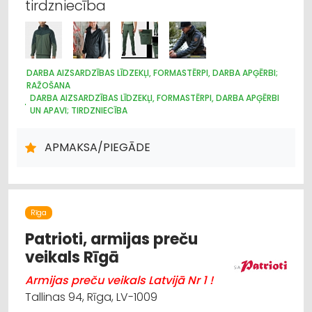
tirdzniecība
DARBA AIZSARDZĪBAS LĪDZEKĻI, FORMASTĒRPI, DARBA APĢĒRBI;
RAŽOŠANA
DARBA AIZSARDZĪBAS LĪDZEKĻI, FORMASTĒRPI, DARBA APĢĒRBI
UN APAVI; TIRDZNIECĪBA
DARBA AIZSARDZĪBAS LĪDZEKĻI, DARBA APĢĒRBI;
VAIRUMTIRDZNIECĪBA
APMAKSA/PIEGĀDE
APĢĒRBI: VAIRUMTIRDZNIECĪBA
APĢĒRBI: TIRDZNIECĪBA
LOĢISTIKA
INTERNETVEIKALI, E-KOMERCIJA
REKLĀMA
POLIGRĀFIJAS PAKALPOJUMI
APĢĒRBI: IZGATAVOŠANA, ŠŪŠANA
APĢĒRBI: RŪPNIECISKĀ RAŽOŠANA, ŠŪŠANA
Rīga
Patrioti, armijas preču
veikals Rīgā
Armijas preču veikals Latvijā Nr 1 !
Tallinas 94, Rīga, LV-1009