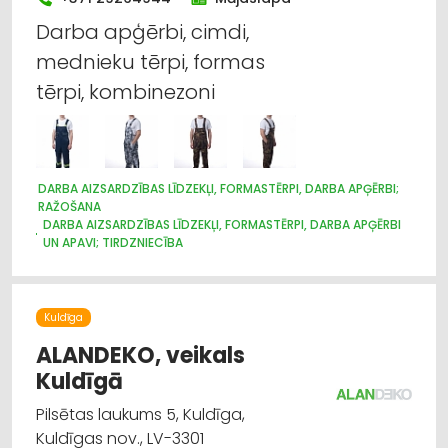
KRĀSAS, LAKAS, BŪVĶĪMIJA: VAIRUMTIRDZNIECĪBA
KRĀSAS, LAKAS, BŪVĶĪMIJA: TIRDZNIECĪBA
Darba apģērbi, cimdi,
VENTILĀCIJAS UN KONDICIONĒŠANAS SISTĒMAS UN IEKĀRTAS
mednieku tērpi, formas
TELPĀM
AGROĶĪMIJA, MĒSLOŠANAS LĪDZEKĻI
tērpi, kombinezoni
DARBA AIZSARDZĪBAS LĪDZEKĻI, FORMASTĒRPI, DARBA APĢĒRBI;
RAŽOŠANA
DARBA AIZSARDZĪBAS LĪDZEKĻI, FORMASTĒRPI, DARBA APĢĒRBI
UN APAVI; TIRDZNIECĪBA
DARBA AIZSARDZĪBAS LĪDZEKĻI, DARBA APĢĒRBI;
VAIRUMTIRDZNIECĪBA
APĢĒRBI: TIRDZNIECĪBA
APĢĒRBI: VAIRUMTIRDZNIECĪBA
Kuldīga
ALANDEKO, veikals
Kuldīgā
Pilsētas laukums 5, Kuldīga,
Kuldīgas nov., LV-3301