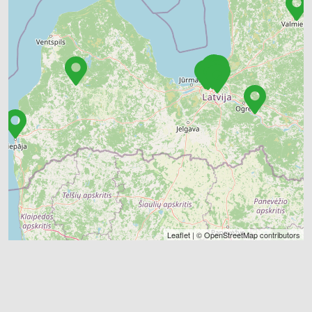
Leaflet
| ©
OpenStreetMap
contributors