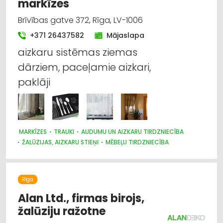
markīzes
Brīvības gatve 372, Rīga, LV-1006
+371 26437582
Mājaslapa
aizkaru sistēmas ziemas
dārziem, paceļamie aizkari,
paklāji
MARKĪZES
TRAUKI
AUDUMU UN AIZKARU TIRDZNIECĪBA
ŽALŪZIJAS, AIZKARU STIEŅI
MĒBEĻU TIRDZNIECĪBA
DIZAINS UN INTERJERS; PRIEKŠMETI UN PAKALPOJUMI
APGAISMES TEHNIKAS TIRDZNIECĪBA
SUVENĪRI, DĀVANAS
Rīga
Alan Ltd., firmas birojs,
žalūziju ražotne