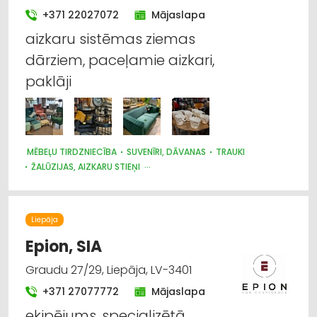
+371 22027072
Mājaslapa
aizkaru sistēmas ziemas
dārziem, paceļamie aizkari,
paklāji
MĒBEĻU TIRDZNIECĪBA
SUVENĪRI, DĀVANAS
TRAUKI
ŽALŪZIJAS, AIZKARU STIEŅI
AUDUMU UN AIZKARU TIRDZNIECĪBA
Liepāja
Epion, SIA
Graudu 27/29, Liepāja, LV-3401
+371 27077772
Mājaslapa
ekipējums, specializētā