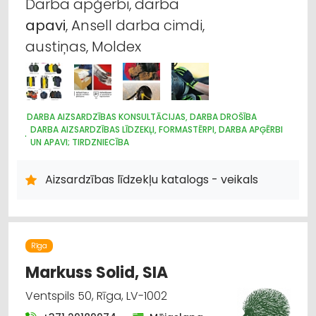
Darba apģērbi, darba
apavi
, Ansell darba cimdi,
austiņas, Moldex
DARBA AIZSARDZĪBAS KONSULTĀCIJAS, DARBA DROŠĪBA
DARBA AIZSARDZĪBAS LĪDZEKĻI, FORMASTĒRPI, DARBA APĢĒRBI
UN APAVI; TIRDZNIECĪBA
DARBA AIZSARDZĪBAS LĪDZEKĻI, DARBA APĢĒRBI;
VAIRUMTIRDZNIECĪBA
Aizsardzības līdzekļu katalogs - veikals
DARBA AIZSARDZĪBAS LĪDZEKĻI, FORMASTĒRPI, DARBA APĢĒRBI;
RAŽOŠANA
APAVI: TIRDZNIECĪBA
Rīga
Markuss Solid, SIA
Ventspils 50, Rīga, LV-1002