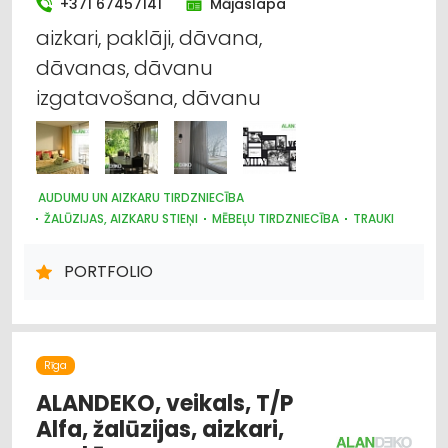
+371 67457141
Mājaslapa
aizkari, paklāji, dāvana,
dāvanas, dāvanu
izgatavošana, dāvanu
AUDUMU UN AIZKARU TIRDZNIECĪBA
ŽALŪZIJAS, AIZKARU STIEŅI
MĒBEĻU TIRDZNIECĪBA
TRAUKI
MARKĪZES
DIZAINS UN INTERJERS; PRIEKŠMETI UN PAKALPOJUMI
PORTFOLIO
APGAISMES TEHNIKAS TIRDZNIECĪBA
SUVENĪRI, DĀVANAS
PAKLĀJI, PAKLĀJU SERVISS
Rīga
ALANDEKO, veikals, T/P
Alfa, žalūzijas, aizkari,