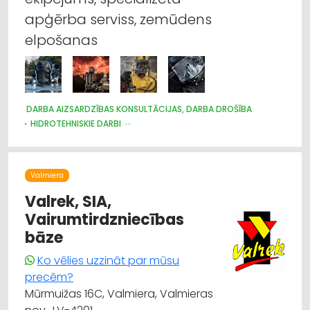
apģērba serviss, zemūdens
elpošanas
DARBA AIZSARDZĪBAS KONSULTĀCIJAS, DARBA DROŠĪBA
HIDROTEHNISKIE DARBI
DARBA AIZSARDZĪBAS LĪDZEKĻI, DARBA APĢĒRBI;
VAIRUMTIRDZNIECĪBA
DARBA AIZSARDZĪBAS LĪDZEKĻI, FORMASTĒRPI, DARBA APĢĒRBI
UN APAVI; TIRDZNIECĪBA
Valmiera
APĢĒRBI: TIRDZNIECĪBA
GLĀBŠANAS DIENESTI
Valrek, SIA,
GUMIJAS IZSTRĀDĀJUMI
Vairumtirdzniecības
INSTRUMENTU UN DARBARĪKU TIRDZNIECĪBA
INSTRUMENTU UN DARBARĪKU VAIRUMTIRDZNIECĪBA
bāze
MEDICĪNAS TEHNIKA, INSTRUMENTI, PRECES UN PIEDERUMI
Ko vēlies uzzināt par mūsu
SPORTA UN TŪRISMA PREČU VAIRUMTIRDZNIECĪBA
precēm?
TIRDZNIECĪBA: NETIEŠĀ
TIRDZNIECĪBAS STARPNIEKI
UGUNSDZĒSĪBAS UN UGUNSAIZSARDZĪBAS LĪDZEKĻI
Mūrmuižas 16C, Valmiera, Valmieras
VALSTS AIZSARDZĪBA, ARMIJA