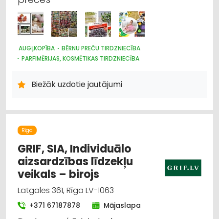
AUGĻKOPĪBA
BĒRNU PREČU TIRDZNIECĪBA
PARFIMĒRIJAS, KOSMĒTIKAS TIRDZNIECĪBA
SUVENĪRI, DĀVANAS
SAIMNIECĪBAS PREČU TIRDZNIECĪBA
HIGIĒNAS PRECES
Biežāk uzdotie jautājumi
ZOOPRECES, DZĪVNIEKU KOPŠANA UN APRŪPE
INTERNETVEIKALI, E-KOMERCIJA
ĶĪMISKĀS PRECES
HOBIJA PRECES
SĒKLAS UN STĀDI
AGROĶĪMIJA, MĒSLOŠANAS LĪDZEKĻI
DĀRZA TEHNIKA UN INVENTĀRS
Rīga
AUGKOPĪBA UN TEHNISKĀS KULTŪRAS
GRIF, SIA, Individuālo
aizsardzības līdzekļu
veikals – birojs
Latgales 361, Rīga LV-1063
+371 67187878
Mājaslapa