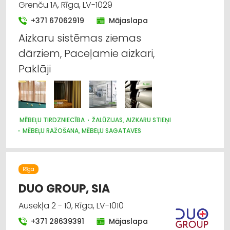
Grenču 1A, Rīga, LV-1029
+371 67062919
Mājaslapa
Aizkaru sistēmas ziemas
dārziem, Paceļamie aizkari,
Paklāji
MĒBEĻU TIRDZNIECĪBA
ŽALŪZIJAS, AIZKARU STIEŅI
MĒBEĻU RAŽOŠANA, MĒBEĻU SAGATAVES
AUDUMU UN AIZKARU TIRDZNIECĪBA
DIZAINS UN INTERJERS; PRIEKŠMETI UN PAKALPOJUMI
MARKĪZES
TRAUKI
APGAISMES TEHNIKAS TIRDZNIECĪBA
Rīga
SUVENĪRI, DĀVANAS
DUO GROUP, SIA
Ausekļa 2 - 10, Rīga, LV-1010
+371 28639391
Mājaslapa