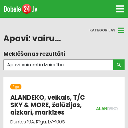
KATEGORIJAS
Apavi: vairumtirdzniecība
Meklēšanas rezultāti
Visas nozares
Darba aizsardzības līdzekļi, formastērpi, darba
apģērbi un apavi; tirdzniecība
Suvenīri, dāvanas
Rīga
ALANDEKO, veikals, T/C
Audumu un aizkaru tirdzniecība
SKY & MORE, žalūzijas,
aizkari, markīzes
Darba aizsardzības līdzekļi, darba apģērbi;
Duntes 19A, Rīga, LV-1005
vairumtirdzniecība