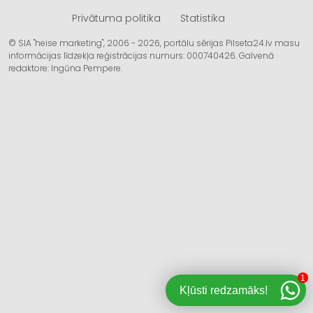
Privātuma politika
Statistika
© SIA "heise marketing", 2006 - 2026, portālu sērijas Pilseta24.lv masu
informācijas līdzekļa reģistrācijas numurs: 000740426. Galvenā
redaktore: Ingūna Pempere.
1
Kļūsti redzamāks!