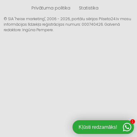
Privātuma politika
Statistika
© SIA "heise marketing", 2006 - 2026, portālu sērijas Pilseta24.lv masu
informācijas līdzekļa reģistrācijas numurs: 000740426. Galvenā
redaktore: Ingūna Pempere.
1
Kļūsti redzamāks!