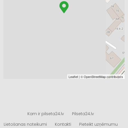
Leaflet
| ©
OpenStreetMap
contributors
Kam ir pilseta24.lv
Pilseta24.lv
Lietošanas noteikumi
Kontakti
Pieteikt uzņēmumu