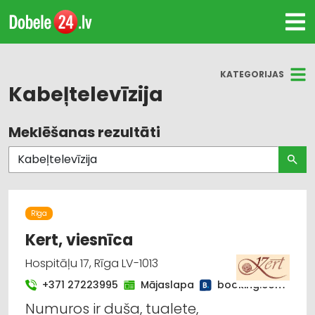
KATEGORIJAS
Kabeļtelevīzija
Meklēšanas rezultāti
Visas nozares
Tūrisms un ceļojumi
Viesnīcas
Rīga
Kert, viesnīca
Hospitāļu 17, Rīga LV-1013
+371 27223995
Mājaslapa
booking.com
Numuros ir duša, tualete,