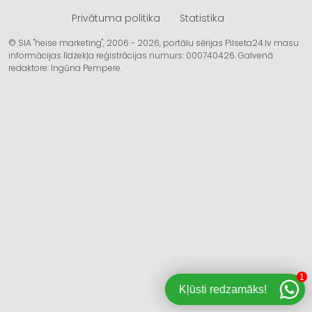
Privātuma politika
Statistika
© SIA "heise marketing", 2006 - 2026, portālu sērijas Pilseta24.lv masu
informācijas līdzekļa reģistrācijas numurs: 000740426. Galvenā
redaktore: Ingūna Pempere.
1
Kļūsti redzamāks!