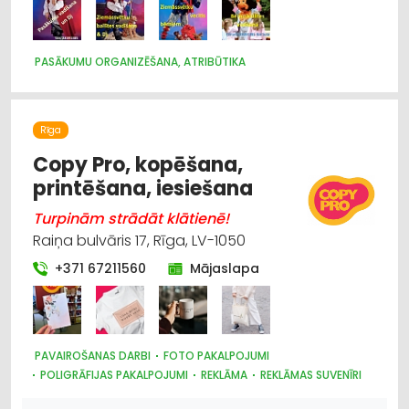
PASĀKUMU ORGANIZĒŠANA, ATRIBŪTIKA
Rīga
Copy Pro, kopēšana,
printēšana, iesiešana
Turpinām strādāt klātienē!
Raiņa bulvāris 17, Rīga, LV-1050
+371 67211560
Mājaslapa
PAVAIROŠANAS DARBI
FOTO PAKALPOJUMI
POLIGRĀFIJAS PAKALPOJUMI
REKLĀMA
REKLĀMAS SUVENĪRI
REKLĀMA: VIDES
SUVENĪRI, DĀVANAS