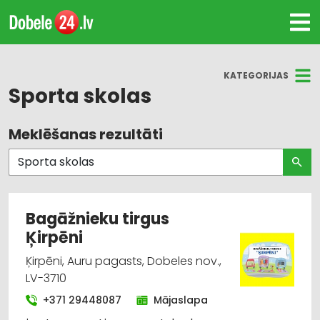
KATEGORIJAS
Sporta skolas
Meklēšanas rezultāti
Visas nozares
Bērnudārzi, bērnu pieskatīšana
Apgaismes tehnikas tirdzniecība
Bagāžnieku tirgus
Ķirpēni
Apgaismes tehnikas vairumtirdzniecība
Ķirpēni, Auru pagasts, Dobeles nov.,
Apģērbi: tirdzniecība: lietoti apģērbi
LV-3710
+371 29448087
Mājaslapa
Autobusu, mikroautobusu noma