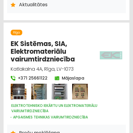
PAVAIROŠANAS TEHNIKA
Aktualitātes
Rīga
EK Sistēmas, SIA,
Elektromateriālu
vairumtirdzniecība
Katlakalna 4A, Rīga, LV-1073
+371 25661122
Mājaslapa
ELEKTROTEHNISKO IEKĀRTU UN ELEKTROMATERIĀLU
VAIRUMTIRDZNIECĪBA
APGAISMES TEHNIKAS VAIRUMTIRDZNIECĪBA
HIDRAULISKĀS UN PNEIMATISKĀS IERĪCES
ELEKTROTEHNISKO IEKĀRTU UN ELEKTROMATERIĀLU
Preču meklēšana