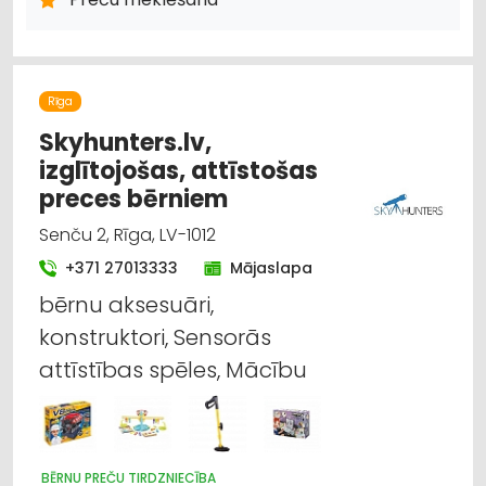
TIRDZNIECĪBA
APGAISMES TEHNIKAS TIRDZNIECĪBA
Rīga
Skyhunters.lv,
izglītojošas, attīstošas
preces bērniem
Senču 2, Rīga, LV-1012
+371 27013333
Mājaslapa
bērnu aksesuāri,
konstruktori, Sensorās
attīstības spēles, Mācību
BĒRNU PREČU TIRDZNIECĪBA