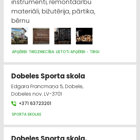
instrumenti, remontdarbu
Autotransports
materiāli, bižutērija, pārtika,
bērnu
Bērnu preču tirdzniecība
Bērnu preču vairumtirdzniecība
APĢĒRBI: TIRDZNIECĪBA: LIETOTI APĢĒRBI
TIRGI
Bērnu un jauniešu brīvā laika organizēšana,
nometnes
Dobeles Sporta skola
Elektrotehnisko iekārtu un elektromateriālu
tirdzniecība
Edgara Francmaņa 5, Dobele,
Dobeles nov. LV-3701
+371 63723201
SPORTA SKOLAS
Dobeles Sporta skola,