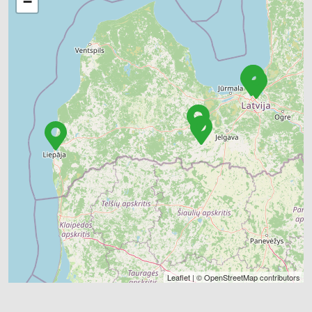
−
Leaflet
| ©
OpenStreetMap
contributors