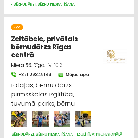
BĒRNUDĀRZI, BĒRNU PIESKATĪŠANA
BĒRNU PREČU VAIRUMTIRDZNIECĪBA
BĒRNU UN JAUNIEŠU BRĪVĀ LAIKA ORGANIZĒŠANA, NOMETNES
SPORTA ORGANIZĀCIJAS
Rīga
SPORTA UN TŪRISMA PREČU TIRDZNIECĪBA
SPORTA UN TŪRISMA PREČU VAIRUMTIRDZNIECĪBA
Zeltābele, privātais
MEDICĪNISKĀ PALĪDZĪBA: REHABILITĀCIJA
bērnudārzs Rīgas
IZGLĪTĪBA: VISPĀRĒJĀ
centrā
Miera 56, Rīga, LV-1013
+371 29349149
Mājaslapa
rotaļas, bērnu dārzs,
pirmsskolas izglītība,
tuvumā parks, bērnu
BĒRNUDĀRZI, BĒRNU PIESKATĪŠANA
IZGLĪTĪBA: PROFESIONĀLĀ