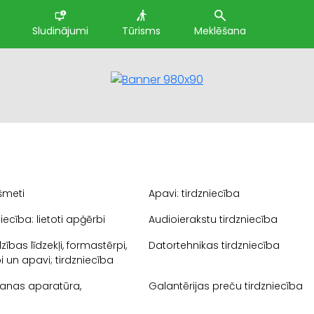
Sludinājumi
Tūrisms
Meklēšana
kšmeti
Apavi: tirdzniecība
iecība: lietoti apģērbi
Audioierakstu tirdzniecība
ības līdzekļi, formastērpi,
Datortehnikas tirdzniecība
 un apavi; tirdzniecība
šanas aparatūra,
Galantērijas preču tirdzniecība