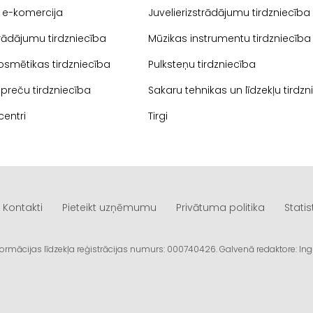
i, e-komercija
Juvelierizstrādājumu tirdzniecība
rādājumu tirdzniecība
Mūzikas instrumentu tirdzniecība
kosmētikas tirdzniecība
Pulksteņu tirdzniecība
preču tirdzniecība
Sakaru tehnikas un līdzekļu tirdzn
centri
Tirgi
Kontakti
Pieteikt uzņēmumu
Privātuma politika
Statis
informācijas līdzekļa reģistrācijas numurs: 000740426. Galvenā redaktore: I