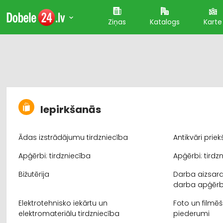
Ziņas
Katalogs
Karte
Iepirkšanās
Ādas izstrādājumu tirdzniecība
Antikvāri prie
Apģērbi: tirdzniecība
Apģērbi: tirdzn
Bižutērija
Darba aizsardz
darba apģērbi
Elektrotehnisko iekārtu un
Foto un filmē
elektromateriālu tirdzniecība
piederumi