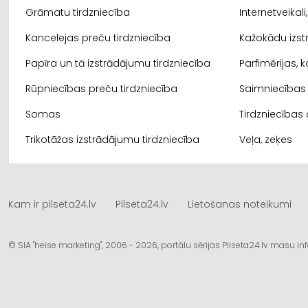
Grāmatu tirdzniecība
Internetveikal
Kancelejas preču tirdzniecība
Kažokādu izst
Papīra un tā izstrādājumu tirdzniecība
Parfimērijas, 
Rūpniecības preču tirdzniecība
Saimniecības 
Somas
Tirdzniecības 
Trikotāžas izstrādājumu tirdzniecība
Veļa, zeķes
Kam ir pilseta24.lv
Pilseta24.lv
Lietošanas noteikumi
© SIA "heise marketing", 2006 - 2026, portālu sērijas Pilseta24.lv masu 