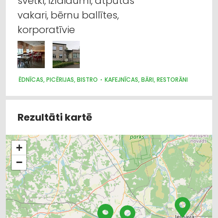
svētki, izlaidumi, atpūtas
vakari, bērnu ballītes,
korporatīvie
ĒDNĪCAS, PICĒRIJAS, BISTRO
KAFEJNĪCAS, BĀRI, RESTORĀNI
Rezultāti kartē
+
−