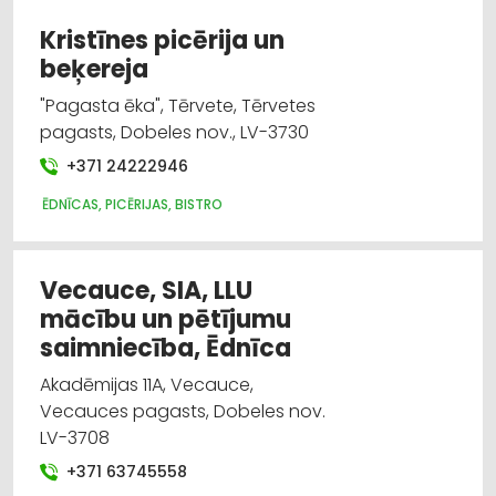
Kristīnes picērija un
beķereja
"Pagasta ēka", Tērvete, Tērvetes
pagasts, Dobeles nov., LV-3730
+371 24222946
ĒDNĪCAS, PICĒRIJAS, BISTRO
Vecauce, SIA, LLU
mācību un pētījumu
saimniecība, Ēdnīca
Akadēmijas 11A, Vecauce,
Vecauces pagasts, Dobeles nov.
LV-3708
+371 63745558