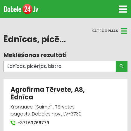
KATEGORIJAS
Ēdnīcas, picērijas, bistro
Meklēšanas rezultāti
Visas nozares
Ēdnīcas, picērijas, bistro
Kafejnīcas, bāri, restorāni
Agrofirma Tērvete, AS,
Ēdnīca
Kroņauce, "Saime" , Tērvetes
pagasts, Dobeles nov., LV-3730
+371 63768779