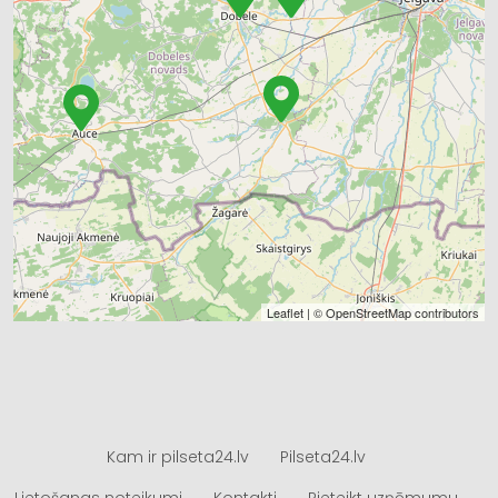
Leaflet
| ©
OpenStreetMap
contributors
Kam ir pilseta24.lv
Pilseta24.lv
Lietošanas noteikumi
Kontakti
Pieteikt uzņēmumu