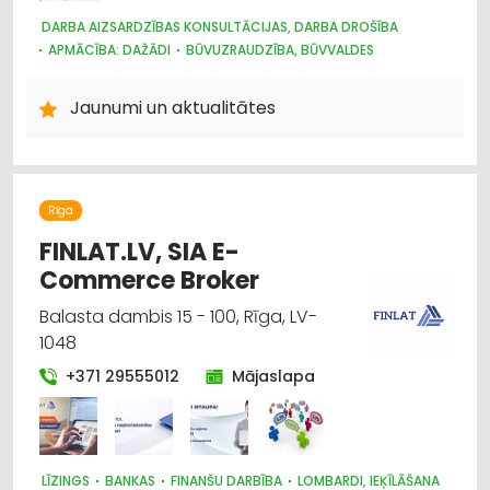
DARBA AIZSARDZĪBAS KONSULTĀCIJAS, DARBA DROŠĪBA
APMĀCĪBA: DAŽĀDI
BŪVUZRAUDZĪBA, BŪVVALDES
Jaunumi un aktualitātes
Rīga
FINLAT.LV, SIA E-
Commerce Broker
Balasta dambis 15 - 100, Rīga, LV-
1048
+371 29555012
Mājaslapa
LĪZINGS
BANKAS
FINANŠU DARBĪBA
LOMBARDI, IEĶĪLĀŠANA