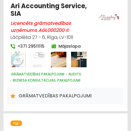
Ari Accounting Service,
SIA
Licencēts grāmatvedības
uzņēmums AGL000200 ©
Lāčplēša 27 - 6, Rīga, LV-1011
+371 29511115
Mājaslapa
GRĀMATVEDĪBAS PAKALPOJUMI
AUDITS
BIZNESA KONSULTĀCIJAS, PAKALPOJUMI
JURIDISKIE PAKALPOJUMI
GRĀMATVEDĪBAS PAKALPOJUMI
Rīga