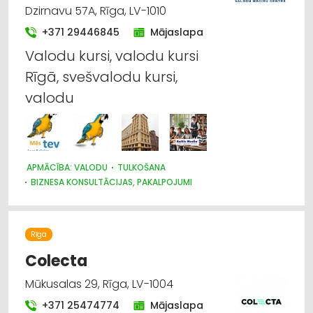
Dzirnavu 57A, Rīga, LV-1010
+371 29446845
Mājaslapa
Valodu kursi, valodu kursi
Rīgā, svešvalodu kursi,
valodu
APMĀCĪBA: VALODU
TULKOŠANA
BIZNESA KONSULTĀCIJAS, PAKALPOJUMI
Rīga
Colecta
Mūkusalas 29, Rīga, LV-1004
+371 25474774
Mājaslapa