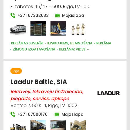
Elizabetes 45/47 - 509, Rīga, LV-1010
+371 67332633
Mājaslapa
REKLĀMAS SUVENĪRI
IEPAKOJUMS, IESAIŅOŠANA
REKLĀMA
ZĪMOGU IZGATAVOŠANA
REKLĀMA: VIDES
POLIGRĀFIJAS PAKALPOJUMI
METĀLAPSTRĀDE
REKLĀMAS UN MEDIJU AĢENTŪRAS
SUVENĪRI, DĀVANAS
PASĀKUMU ORGANIZĒŠANA, ATRIBŪTIKA
Rīga
KANCELEJAS PREČU TIRDZNIECĪBA
ATSLĒGAS, SLĒDZENES
BIZNESA KONSULTĀCIJAS, PAKALPOJUMI
Laadur Baltic, SIA
Iekrāvēji. Iekrāvēju tirdzniecība,
piegāde, serviss, apkope
Ventspils 50 k-4, Rīga, LV-1002
+371 67500176
Mājaslapa