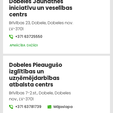
Dobeles Jaunatnes
iniciatīvu un veselības
centrs
Brīvības 23, Dobele, Dobeles nov.
LV-3701
+371 63725550
APMĀCĪBA: DAŽĀDI
Dobeles Pieaugušo
izglītības un
uzņēmējdarbības
atbalsta centrs
Brīvības 7-2.st., Dobele, Dobeles
nov., LV-3701
+371 63781739
Mājaslapa