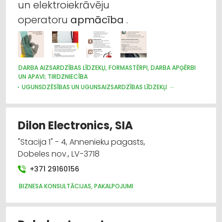
un elektroiekrāvēju
Finanšu darbība
operatoru
apmācība
.
Grāmatvedības pakalpojumi
Apmācība: valodu
DARBA AIZSARDZĪBAS LĪDZEKĻI, FORMASTĒRPI, DARBA APĢĒRBI
UN APAVI; TIRDZNIECĪBA
Lombardi, ieķīlāšana
UGUNSDZĒSĪBAS UN UGUNSAIZSARDZĪBAS LĪDZEKĻI
GRĀMATVEDĪBAS PAKALPOJUMI
Līzings
Dilon Electronics, SIA
"Stacija 1" - 4, Annenieku pagasts,
Dobeles nov., LV-3718
+371 29160156
BIZNESA KONSULTĀCIJAS, PAKALPOJUMI