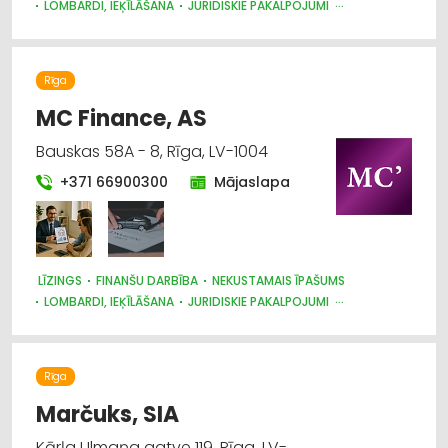
LOMBARDI, IEĶĪLĀŠANA
JURIDISKIE PAKALPOJUMI
BIZNESA KONSULTĀCIJAS, PAKALPOJUMI
AUTO TIRDZNIECĪBA, AUTOSALONI
AUTO VĒRTĒŠANA
Rīga
MC Finance, AS
Bauskas 58A - 8, Rīga, LV-1004
+371 66900300
Mājaslapa
LĪZINGS
FINANŠU DARBĪBA
NEKUSTAMAIS ĪPAŠUMS
LOMBARDI, IEĶĪLĀŠANA
JURIDISKIE PAKALPOJUMI
BIZNESA KONSULTĀCIJAS, PAKALPOJUMI
BANKAS
AUTO NOMA; VIEGLIE AUTO
Rīga
Marčuks, SIA
Kārļa Ulmaņa gatve 119, Rīga, LV-