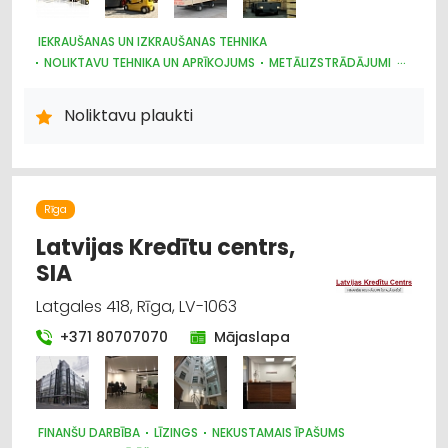
IEKRAUŠANAS UN IZKRAUŠANAS TEHNIKA
NOLIKTAVU TEHNIKA UN APRĪKOJUMS
METĀLIZSTRĀDĀJUMI
CELTNIECĪBAS TEHNIKA UN IEKĀRTAS; TIRDZNIECĪBA, SERVISS
Noliktavu plaukti
Rīga
Latvijas Kredītu centrs,
SIA
Latgales 418, Rīga, LV-1063
+371 80707070
Mājaslapa
FINANŠU DARBĪBA
LĪZINGS
NEKUSTAMAIS ĪPAŠUMS