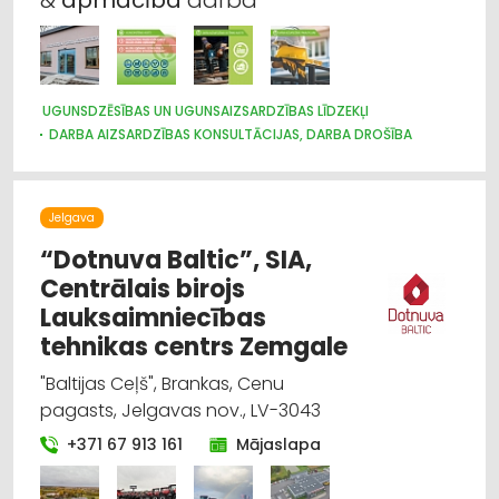
UGUNSDZĒSĪBAS UN UGUNSAIZSARDZĪBAS LĪDZEKĻI
DARBA AIZSARDZĪBAS KONSULTĀCIJAS, DARBA DROŠĪBA
Jelgava
“Dotnuva Baltic”, SIA,
Centrālais birojs
Lauksaimniecības
tehnikas centrs Zemgale
"Baltijas Ceļš", Brankas, Cenu
pagasts, Jelgavas nov., LV-3043
+371 67 913 161
Mājaslapa