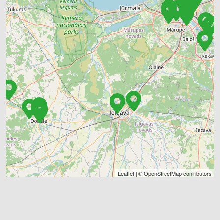
Leaflet
| ©
OpenStreetMap
contributors