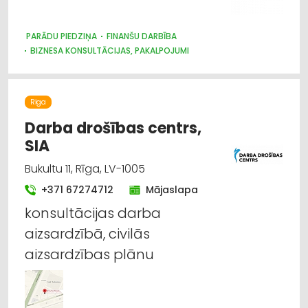
PARĀDU PIEDZIŅA
FINANŠU DARBĪBA
BIZNESA KONSULTĀCIJAS, PAKALPOJUMI
Rīga
Darba drošības centrs,
SIA
Bukultu 11, Rīga, LV-1005
+371 67274712
Mājaslapa
konsultācijas darba
aizsardzībā, civilās
aizsardzības plānu