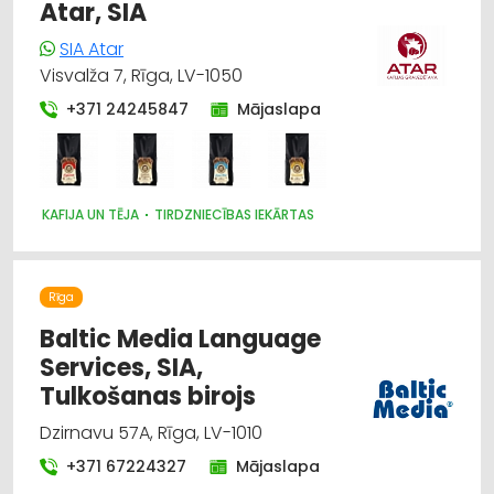
Atar, SIA
SIA Atar
Visvalža 7, Rīga, LV-1050
+371 24245847
Mājaslapa
KAFIJA UN TĒJA
TIRDZNIECĪBAS IEKĀRTAS
Rīga
Baltic Media Language
Services, SIA,
Tulkošanas birojs
Dzirnavu 57A, Rīga, LV-1010
+371 67224327
Mājaslapa