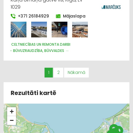
1029
+371 26184929
Mājaslapa
CELTNIECĪBAS UN REMONTA DARBI
BŪVUZRAUDZĪBA, BŪVVALDES
TEHNISKĀS PĀRBAUDES UN EKSPERTĪZE
BIZNESA KONSULTĀCIJAS, PAKALPOJUMI
ARHITEKTŪRA, PROJEKTĒŠANA
1
2
Nākamā
Rezultāti kartē
+
−