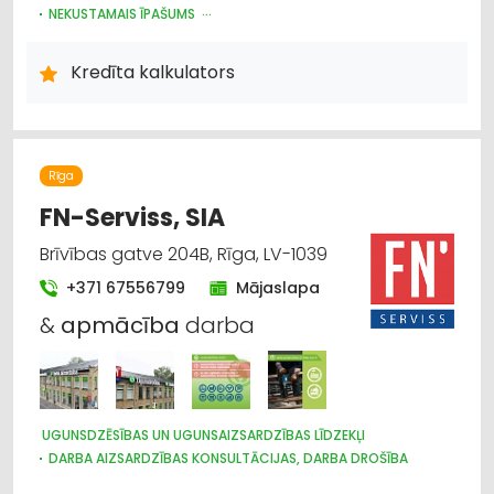
NEKUSTAMAIS ĪPAŠUMS
BIZNESA KONSULTĀCIJAS, PAKALPOJUMI
JURIDISKIE PAKALPOJUMI
AUTO NOMA; VIEGLIE AUTO
Kredīta kalkulators
Rīga
FN-Serviss, SIA
Brīvības gatve 204B, Rīga, LV-1039
+371 67556799
Mājaslapa
&
apmācība
darba
UGUNSDZĒSĪBAS UN UGUNSAIZSARDZĪBAS LĪDZEKĻI
DARBA AIZSARDZĪBAS KONSULTĀCIJAS, DARBA DROŠĪBA