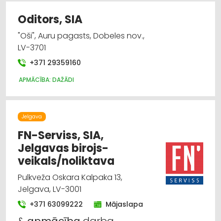
Oditors, SIA
"Oši", Auru pagasts, Dobeles nov.,
LV-3701
+371 29359160
APMĀCĪBA: DAŽĀDI
Jelgava
FN-Serviss, SIA,
Jelgavas birojs-
veikals/noliktava
Pulkveža Oskara Kalpaka 13,
Jelgava, LV-3001
+371 63099222
Mājaslapa
&
apmācība
darba