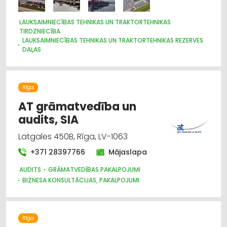
LAUKSAIMNIECĪBAS TEHNIKAS UN TRAKTORTEHNIKAS
TIRDZNIECĪBA
LAUKSAIMNIECĪBAS TEHNIKAS UN TRAKTORTEHNIKAS REZERVES
DAĻAS
LAUKSAIMNIECĪBAS TEHNIKAS UN TRAKTORTEHNIKAS
LABOŠANA, REMONTS
LOPKOPĪBA
GRAUDU PĀRSTRĀDE
Rīga
LAUKSAIMNIECĪBAS PAKALPOJUMI
IEKRAUŠANAS UN IZKRAUŠANAS TEHNIKA
SĒKLAS UN STĀDI
AT grāmatvedība un
audits, SIA
Latgales 450B, Rīga, LV-1063
+371 28397766
Mājaslapa
AUDITS
GRĀMATVEDĪBAS PAKALPOJUMI
BIZNESA KONSULTĀCIJAS, PAKALPOJUMI
JURIDISKIE PAKALPOJUMI
Rīga