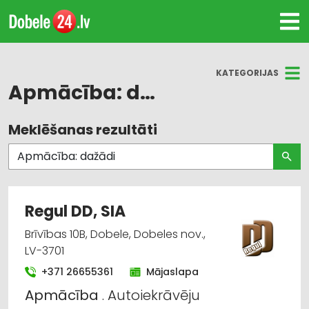
KATEGORIJAS
Apmācība: dažādi
Meklēšanas rezultāti
Visas nozares
Biznesa konsultācijas, pakalpojumi
Apmācība: dažādi
Regul DD, SIA
Juridiskie pakalpojumi
Brīvības 10B, Dobele, Dobeles nov.,
LV-3701
Darba aizsardzības konsultācijas, darba drošība
+371 26655361
Mājaslapa
Apmācība
. Autoiekrāvēju
Ugunsdzēsības un ugunsaizsardzības līdzekļi