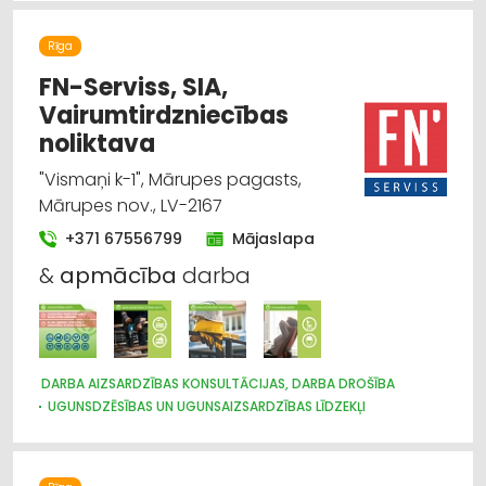
Rīga
FN-Serviss, SIA,
Vairumtirdzniecības
noliktava
"Vismaņi k-1", Mārupes pagasts,
Mārupes nov., LV-2167
+371 67556799
Mājaslapa
&
apmācība
darba
DARBA AIZSARDZĪBAS KONSULTĀCIJAS, DARBA DROŠĪBA
UGUNSDZĒSĪBAS UN UGUNSAIZSARDZĪBAS LĪDZEKĻI