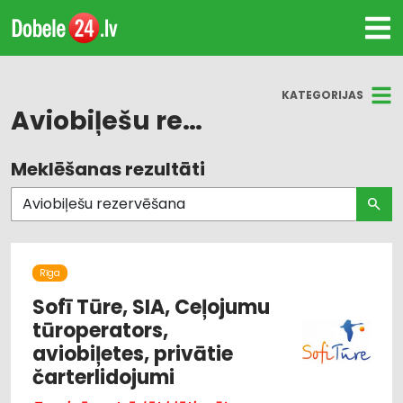
KATEGORIJAS
Aviobiļešu rezervēšana
Meklēšanas rezultāti
Visas nozares
Auto noma; vieglie auto
Aviobiļešu rezervēšana
Rīga
Aviokompānijas, aviotransports
Sofī Tūre, SIA, Ceļojumu
tūroperators,
Tūrisms un ceļojumi
aviobiļetes, privātie
čarterlidojumi
Viesnīcas