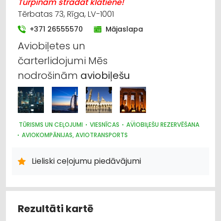
Turpinām strādāt klātienē!
Tērbatas 73, Rīga, LV-1001
+371 26555570
Mājaslapa
Aviobiļetes un
čarterlidojumi Mēs
nodrošinām
aviobiļešu
TŪRISMS UN CEĻOJUMI
VIESNĪCAS
AVIOBIĻEŠU REZERVĒŠANA
AVIOKOMPĀNIJAS, AVIOTRANSPORTS
AUTO NOMA; VIEGLIE AUTO
Lieliski ceļojumu piedāvājumi
Rezultāti kartē