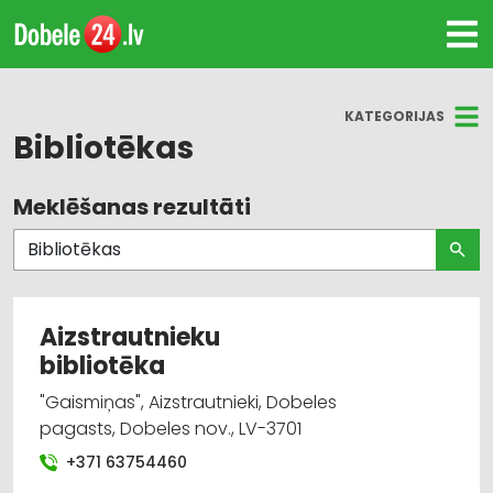
KATEGORIJAS
Bibliotēkas
Meklēšanas rezultāti
Visas nozares
Bibliotēkas
Poligrāfijas pakalpojumi
Aizstrautnieku
bibliotēka
"Gaismiņas", Aizstrautnieki, Dobeles
pagasts, Dobeles nov., LV-3701
+371 63754460