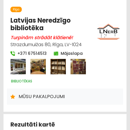
Rīga
Latvijas Neredzīgo
bibliotēka
Turpinām strādāt klātienē!
Strazdumuižas 80, Rīga, LV-1024
+371 67514513
Mājaslapa
BIBLIOTĒKAS
MŪSU PAKALPOJUMI
Rezultāti kartē