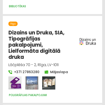
BIBLIOTĒKAS
Rīga
Dizains un Druka, SIA,
Tipogrāfijas
pakalpojumi,
Lielformāta digitālā
druka
Lāčplēša 70 - 2, Rīga, LV-1011
+371 27863280
Mājaslapa
POLIGRĀFIJAS PAKALPOJUMI