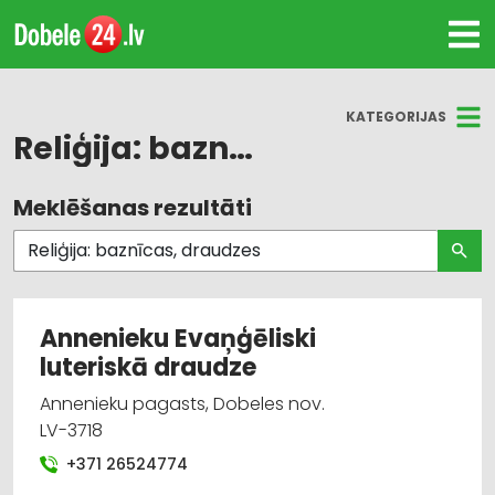
KATEGORIJAS
Reliģija: baznīcas, draudzes
Meklēšanas rezultāti
Visas nozares
Reliģija: baznīcas, draudzes
Annenieku Evaņģēliski
luteriskā draudze
Annenieku pagasts, Dobeles nov.
LV-3718
+371 26524774