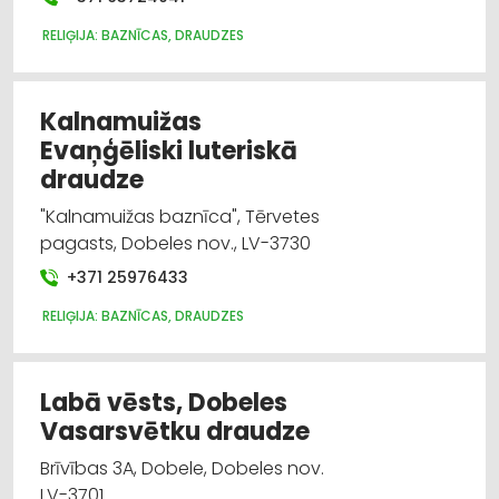
RELIĢIJA: BAZNĪCAS, DRAUDZES
Kalnamuižas
Evaņģēliski luteriskā
draudze
"Kalnamuižas baznīca", Tērvetes
pagasts, Dobeles nov., LV-3730
+371 25976433
RELIĢIJA: BAZNĪCAS, DRAUDZES
Labā vēsts, Dobeles
Vasarsvētku draudze
Brīvības 3A, Dobele, Dobeles nov.
LV-3701