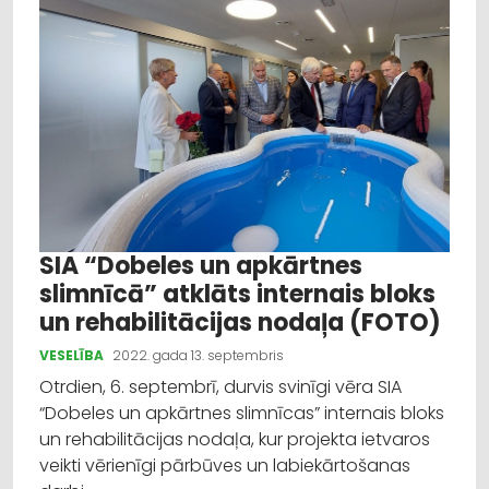
Izglītība
Veselība
Dažādi
Reklāmraksts
Profesionāļu padomi
SIA “Dobeles un apkārtnes
slimnīcā” atklāts internais bloks
un rehabilitācijas nodaļa (FOTO)
VESELĪBA
2022. gada 13. septembris
Otrdien, 6. septembrī, durvis svinīgi vēra SIA
“Dobeles un apkārtnes slimnīcas” internais bloks
un rehabilitācijas nodaļa, kur projekta ietvaros
veikti vērienīgi pārbūves un labiekārtošanas