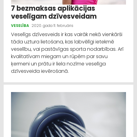
7 bezmaksas aplikācijas
veselīgam dzīvesveidam
VESELĪBA
2020. gada 11. februāris
Veselīgs dzīvesveids ir kas vairāk nekā vienkārši
tāda uztura lietošana, kas labvēlīgi ietekmē
veselību, vai pastāvīgas sporta nodarbības. Arī
kvalitatīvam miegam un rūpēm par savu
ķermeni un prātu ir liela nozīme veselīga
dzīvesveida ievērošanā.