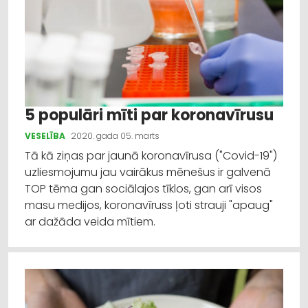
5 populāri mīti par koronavīrusu
VESELĪBA
2020. gada 05. marts
Tā kā ziņas par jaunā koronavīrusa ("Covid-19")
uzliesmojumu jau vairākus mēnešus ir galvenā
TOP tēma gan sociālajos tīklos, gan arī visos
masu medijos, koronavīruss ļoti strauji "apaug"
ar dažāda veida mītiem.