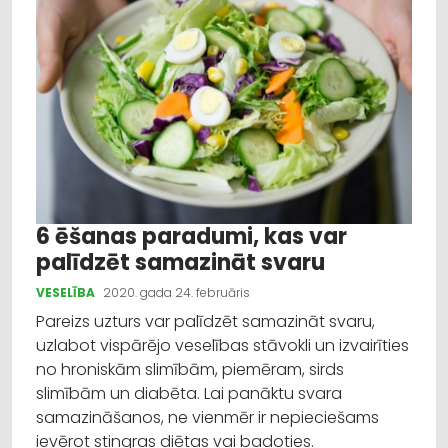
6 ēšanas paradumi, kas var
palīdzēt samazināt svaru
VESELĪBA
2020. gada 24. februāris
Pareizs uzturs var palīdzēt samazināt svaru,
uzlabot vispārējo veselības stāvokli un izvairīties
no hroniskām slimībām, piemēram, sirds
slimībām un diabēta. Lai panāktu svara
samazināšanos, ne vienmēr ir nepieciešams
ievērot stingras diētas vai badoties.