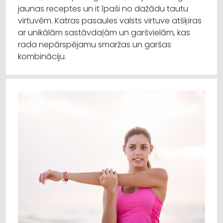
jaunas receptes un it īpaši no dažādu tautu
virtuvēm. Katras pasaules valsts virtuve atšķiras
ar unikālām sastāvdaļām un garšvielām, kas
rada nepārspējamu smaržas un garšas
kombināciju.