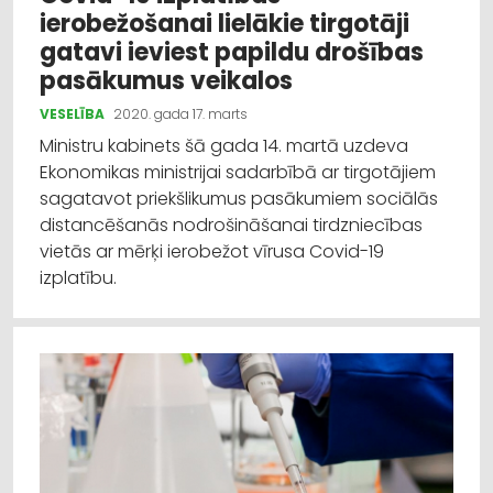
ierobežošanai lielākie tirgotāji
gatavi ieviest papildu drošības
pasākumus veikalos
VESELĪBA
2020. gada 17. marts
Ministru kabinets šā gada 14. martā uzdeva
Ekonomikas ministrijai sadarbībā ar tirgotājiem
sagatavot priekšlikumus pasākumiem sociālās
distancēšanās nodrošināšanai tirdzniecības
vietās ar mērķi ierobežot vīrusa Covid-19
izplatību.