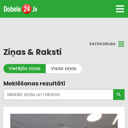
KATEGORIJAS
Ziņas & Raksti
Visi
Vietējās ziņas
Visas ziņas
Kultūra un Izklaide
Meklēšanas rezultāti
Dzīvesstils
Pašvaldības un valsts pārvalde
Uzņēmējdarbība