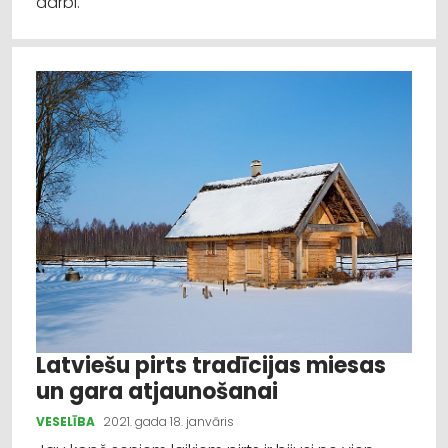
darbi.
Latviešu pirts tradīcijas miesas
un gara atjaunošanai
VESELĪBA
2021. gada 18. janvāris