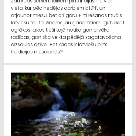
Jau kopš seniem laikiem pirts ir bijusi ne vien
vieta, kur pēc nedēļas darbiem attīrīt un
atjaunot miesu, bet arī garu. Pirtī iešanas rituāls
latviešu tautai zināms jau gadsimtiem ilgi, turklāt
agrākos laikos tieši tajā notika gan cilvēka
radības, gan tika veikta pēdējā sagatavošana
aizsaules dzīvei. Bet kādas ir latviešu pirts
tradīcijas mūsdienās?