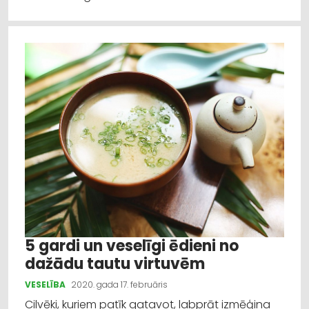
5 gardi un veselīgi ēdieni no
dažādu tautu virtuvēm
VESELĪBA
2020. gada 17. februāris
Cilvēki, kuriem patīk gatavot, labprāt izmēģina