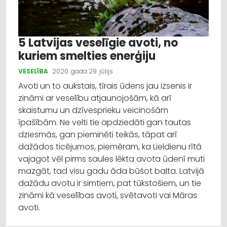
5 Latvijas veselīgie avoti, no
kuriem smelties enerģiju
VESELĪBA
2020. gada 29. jūlijs
Avoti un to aukstais, tīrais ūdens jau izsenis ir
zināmi ar veselību atjaunojošām, kā arī
skaistumu un dzīvesprieku veicinošām
īpašībām. Ne velti tie apdziedāti gan tautas
dziesmās, gan pieminēti teikās, tāpat arī
dažādos ticējumos, piemēram, ka Lieldienu rītā
vajagot vēl pirms saules lēkta avota ūdenī muti
mazgāt, tad visu gadu āda būšot balta. Latvijā
dažādu avotu ir simtiem, pat tūkstošiem, un tie
zināmi kā veselības avoti, svētavoti vai Māras
avoti.