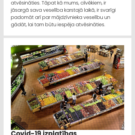
atvēsināties. Tāpat kā mums, cilvēkiem, ir
jāsargā sava veselība karstajā laikā, ir svarīgi
padomāt arī par mājdzīvnieka veselību un
gādāt, lai tam būtu iespēja atvēsināties.
Covid-19 izplatības