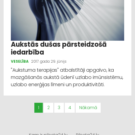
Aukstās dušas pārsteidzošā
iedarbība
VESELĪBA
2017. gada 29. jūnijs
"Aukstuma terapijas" atbalstītāji apgalvo, ka
mazgāšanās aukstā ūdenī uzlabo imūnsistēmu,
uzlabo enerģijas līmeni un produktivitāti.
1
2
3
4
Nākamā
Kam ir pilseta24.lv
Pilseta24.lv