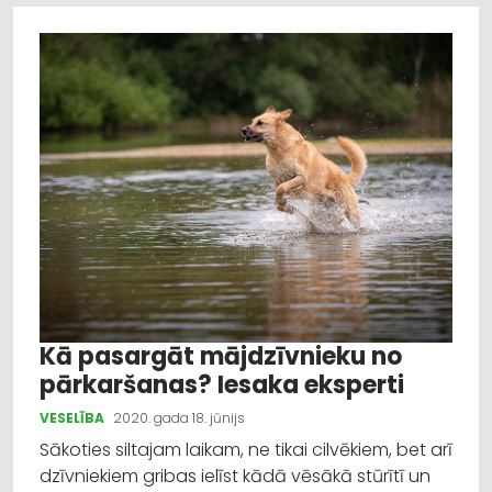
Kā pasargāt mājdzīvnieku no
pārkaršanas? Iesaka eksperti
VESELĪBA
2020. gada 18. jūnijs
Sākoties siltajam laikam, ne tikai cilvēkiem, bet arī
dzīvniekiem gribas ielīst kādā vēsākā stūrītī un